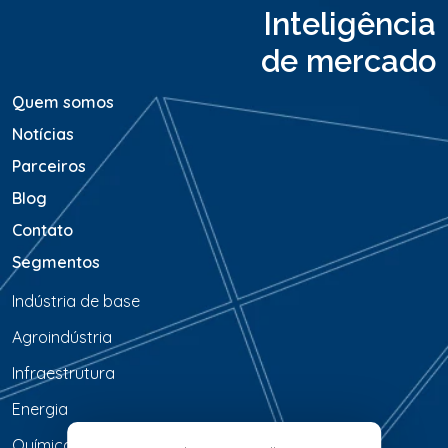
a
Inteligência
g
e
de mercado
m
*
Quem somos
Notícias
Parceiros
Blog
Contato
Segmentos
Indústria de base
Agroindústria
Infraestrutura
Energia
Química & Petroquímica