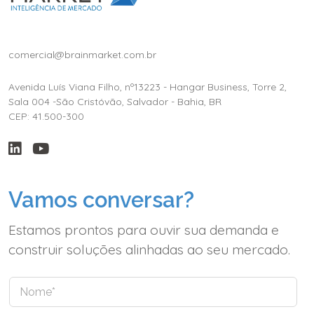
comercial@brainmarket.com.br
Avenida Luís Viana Filho, nº13223 - Hangar Business, Torre 2,
Sala 004 -São Cristóvão, Salvador - Bahia, BR
CEP: 41.500-300
Vamos conversar?
Estamos prontos para ouvir sua demanda e
construir soluções alinhadas ao seu mercado.
N
o