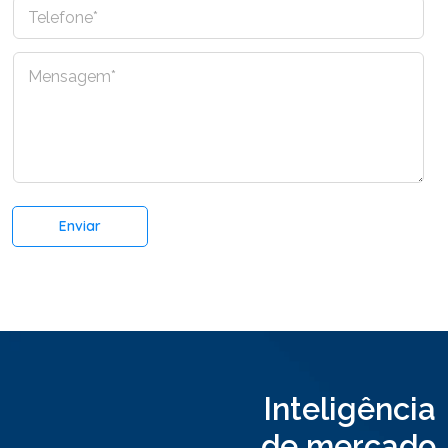
m
T
a
e
i
l
l
C
e
*
o
f
m
o
e
n
n
e
t
*
á
r
Enviar
i
o
o
u
M
e
n
s
a
Inteligência
g
e
de mercado
m