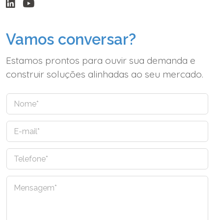
Vamos conversar?
Estamos prontos para ouvir sua demanda e
construir soluções alinhadas ao seu mercado.
N
o
m
E
e
-
*
m
T
a
e
i
l
l
C
e
*
o
f
m
o
e
n