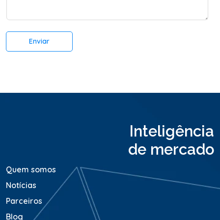
n
e
t
*
á
r
Enviar
i
o
o
u
M
e
n
s
a
Inteligência
g
e
de mercado
m
*
Quem somos
Notícias
Parceiros
Blog