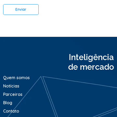
á
r
Enviar
i
o
o
u
M
e
n
s
a
Inteligência
g
e
de mercado
m
*
Quem somos
Notícias
Parceiros
Blog
Contato