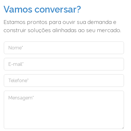
Vamos conversar?
Estamos prontos para ouvir sua demanda e
construir soluções alinhadas ao seu mercado.
N
o
m
E
e
-
*
m
T
a
e
i
l
l
C
e
*
o
f
m
o
e
n
n
e
t
*