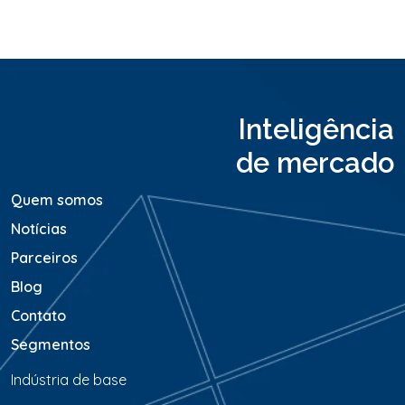
o
u
M
e
n
s
a
Inteligência
g
e
de mercado
m
*
Quem somos
Notícias
Parceiros
Blog
Contato
Segmentos
Indústria de base