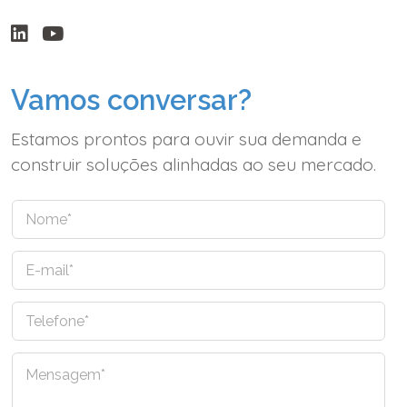
Vamos conversar?
Estamos prontos para ouvir sua demanda e
construir soluções alinhadas ao seu mercado.
N
o
m
E
e
-
*
m
T
a
e
i
l
l
C
e
*
o
f