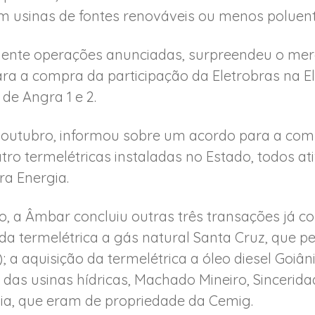
m usinas de fontes renováveis ou menos poluentes
nte operações anunciadas, surpreendeu o merc
ra a compra da participação da Eletrobras na El
de Angra 1 e 2.
e outubro, informou sobre um acordo para a comp
ro termelétricas instaladas no Estado, todos at
a Energia.
o, a Âmbar concluiu outras três transações já 
a termelétrica a gás natural Santa Cruz, que pe
); a aquisição da termelétrica a óleo diesel Goiân
 das usinas hídricas, Machado Mineiro, Sincerid
ia, que eram de propriedade da Cemig.