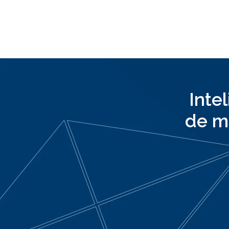
Inte
de m