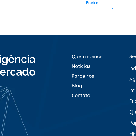
Enviar
i
o
o
u
M
e
n
s
a
ligência
Quem somos
Se
g
e
Notícias
In
ercado
m
*
Parceiros
Ag
Blog
In
Contato
En
Qu
Pa
Mi