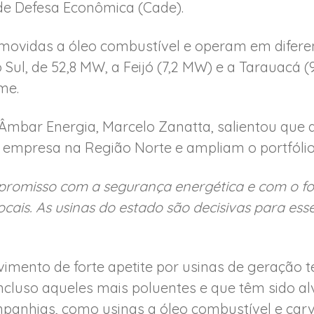
de Defesa Econômica (Cade).
 movidas a óleo combustível e operam em diferen
 Sul, de 52,8 MW, a Feijó (7,2 MW) e a Tarauacá (
me.
 Âmbar Energia, Marcelo Zanatta, salientou que
 empresa na Região Norte e ampliam o portfólio
romisso com a segurança energética e com o fo
ais. As usinas do estado são decisivas para esse 
nto de forte apetite por usinas de geração te
incluso aqueles mais poluentes e que têm sido a
panhias, como usinas a óleo combustível e car