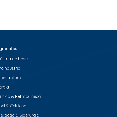
gmentos
dústria de base
roindústria
fraestrutura
ergia
ímica & Petroquímica
pel & Celulose
neração & Siderurgia