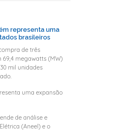
mbém representa uma
ados brasileiros
compra de três
am 69,4 megawatts (MW)
 30 mil unidades
tado.
epresenta uma expansão
ende de análise e
étrica (Aneel) e o