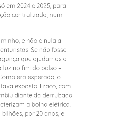
, só em 2024 e 2025, para
ção centralizada, num
aminho, e não é nula a
enturistas. Se não fosse
“bagunça que ajudamos a
a luz no fim do bolso –
. Como era esperado, o
stava exposto. Fraco, com
cumbiu diante da derrubada
acterizam a bolha elétrica.
bilhões, por 20 anos, e