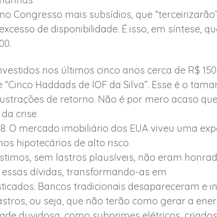
no Congresso mais subsídios, que “terceirizarão
 excesso de disponibilidade. É isso, em síntese, 
00.
vestidos nos últimos cinco anos cerca de R$ 150
“Cinco Haddads de IOF da Silva”. Esse é o tama
frustrações de retorno. Não é por mero acaso qu
da crise
08. O mercado imobiliário dos EUA viveu uma exp
s hipotecários de alto risco
stimos, sem lastros plausíveis, não eram honrad
m essas dívidas, transformando-as em
sticados. Bancos tradicionais desapareceram e i
astros, ou seja, que não terão como gerar a ene
idade duvidosa, como subprimes elétricos, criad