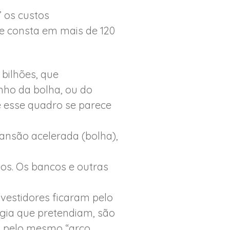
” os custos
que consta em mais de 120
 bilhões, que
nho da bolha, ou do
e esse quadro se parece
ansão acelerada (bolha),
os. Os bancos e outras
nvestidores ficaram pelo
rgia que pretendiam, são
os pelo mesmo “arco