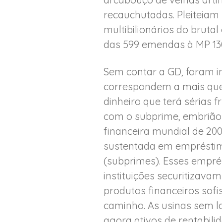
recauchutadas. Pleiteiam 
multibilionários do brutal
das 599 emendas à MP 13
Sem contar a GD, foram in
correspondem a mais que 
dinheiro que terá sérias 
com o subprime, embrião 
financeira mundial de 20
sustentada em empréstimo
(subprimes). Esses empré
instituições securitizava
produtos financeiros sofi
caminho. As usinas sem l
agora ativos de rentabil