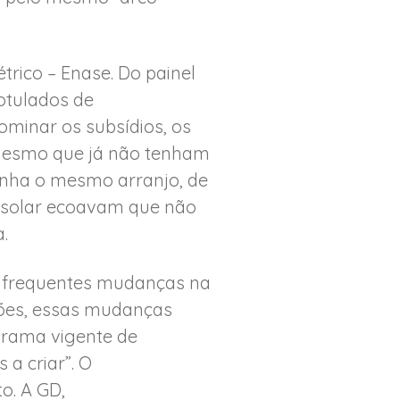
étrico – Enase. Do painel
rotulados de
minar os subsídios, os
, mesmo que já não tenham
tinha o mesmo arranjo, de
da solar ecoavam que não
.
s frequentes mudanças na
ções, essas mudanças
orama vigente de
a criar”. O
o. A GD,