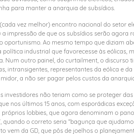
nha para manter a anarquia de subsídios.
 o (cada vez melhor) encontro nacional do setor el
ou a impressão de que os subsídios serão agora 
uro oportunismo. Ao mesmo tempo que diziam abo
política industrial que favorecesse às eólicas
. Num outro painel, do curtailment, o discurso 
s, intransigentes, representantes da eólica e 
umidor, a não ser pagar pelos custos da anarquia
 investidores não teriam como se proteger da
 que nos últimos 15 anos, com esporádicas exce
s próprios lobbies, que agora denominam o pan
, quando o correto seria “bagunça que ajudamos 
 vem da GD, que pôs de joelhos o planejament