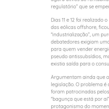
regulatório” que se empe
Dias 11 e 12 foi realizado
das eólicas offshore, fic
“industrialização”, um p
debatedores exigiam uma 
para quem vender energia
pseudo antissubsídios, ma
existia saída para o cons
Argumentam ainda que os
legislação. O problema é
foram patrocinadas pelo
“bagunça que está por aí”
protagonismo do momento