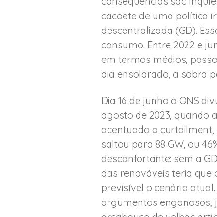
consequências são inquie
cacoete de uma política i
descentralizada (GD). Ess
consumo. Entre 2022 e ju
em termos médios, passou
dia ensolarado, a sobra 
Dia 16 de junho o ONS div
agosto de 2023, quando 
acentuado o curtailment, 
saltou para 88 GW, ou 46
desconfortante: sem a GD
das renováveis teria que c
previsível o cenário atual
argumentos enganosos, já
arcabouço de velhas art