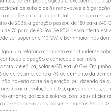
tantes, porém pedagógicas. O excedente de disp
rracional de subsídios às renováveis e à geração 
a rotina fez a capacidade total de geração cresc
nho de 2025, a geração passou de 180 para 240
 de 70 para de 80 GW. Se 85% dessa oferta est
pode ser superior a 110 GW, e bem maior nos dom
ulgou um relatório completo e contundente sobr
aconteceu o apagão e começou a ser mais
o total de eólica, solar e GD era 60 GW. Em jun
% de acréscimo, contra 7% de aumento da deman
 não haveria corte de geração, ou, dizendo de o
onsiderar a evolução da GD, que, sabíamos, seria 
. No entanto, eólicas e solares, com seus eficien
 carregam em suas bolsas e maletas Prada, Guc
imanhas