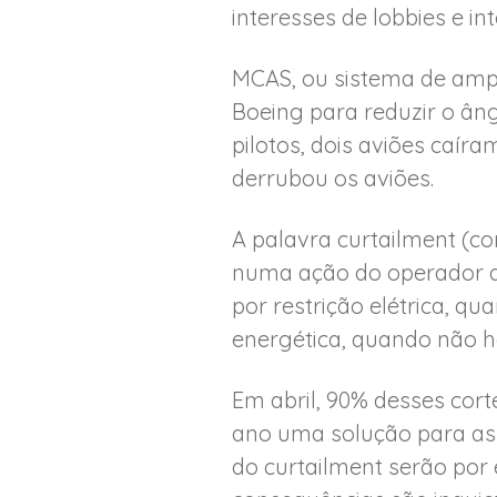
interesses de lobbies e i
MCAS, ou sistema de ampl
Boeing para reduzir o â
pilotos, dois aviões caíra
derrubou os aviões.
A palavra curtailment (co
numa ação do operador do
por restrição elétrica, qu
energética, quando não 
Em abril, 90% desses cor
ano uma solução para as l
do curtailment serão por 