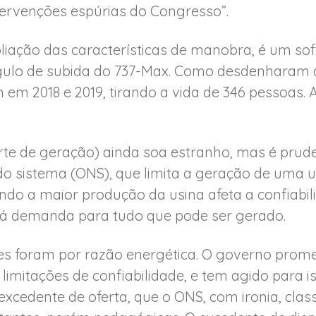
ntervenções espúrias do Congresso”.
iação das características de manobra, é um so
ngulo de subida do 737-Max. Como desdenharam 
m em 2018 e 2019, tirando a vida de 346 pessoas. 
rte de geração) ainda soa estranho, mas é prude
 sistema (ONS), que limita a geração de uma us
ando a maior produção da usina afeta a confiabil
há demanda para tudo que pode ser gerado.
tes foram por razão energética. O governo prome
imitações de confiabilidade, e tem agido para is
excedente de oferta, que o ONS, com ironia, clas