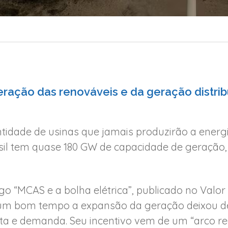
eração das renováveis e da geração distri
ntidade de usinas que jamais produzirão a energ
rasil tem quase 180 GW de capacidade de geração
go “MCAS e a bolha elétrica”, publicado no Valo
á um bom tempo a expansão da geração deixou d
rta e demanda. Seu incentivo vem de um “arco re