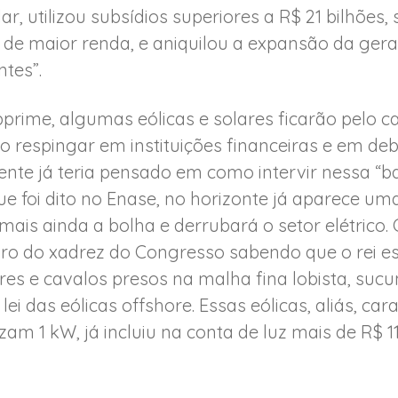
olar, utilizou subsídios superiores a R$ 21 bilhões
e maior renda, e aniquilou a expansão da gera
ntes”.
prime, algumas eólicas e solares ficarão pelo c
o respingar em instituições financeiras e em deb
ente já teria pensado em como intervir nessa 
que foi dito no Enase, no horizonte já aparece um
 mais ainda a bolha e derrubará o setor elétrico
eiro do xadrez do Congresso sabendo que o rei e
rres e cavalos presos na malha fina lobista, su
lei das eólicas offshore. Essas eólicas, aliás, car
 1 kW, já incluiu na conta de luz mais de R$ 11 