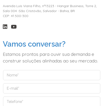
Avenida Luís Viana Filho, nº13223 - Hangar Business, Torre 2,
Sala 004 -São Cristóvão, Salvador - Bahia, BR
CEP: 41.500-300
Vamos conversar?
Estamos prontos para ouvir sua demanda e
construir soluções alinhadas ao seu mercado.
N
o
m
E
e
-
*
m
T
a