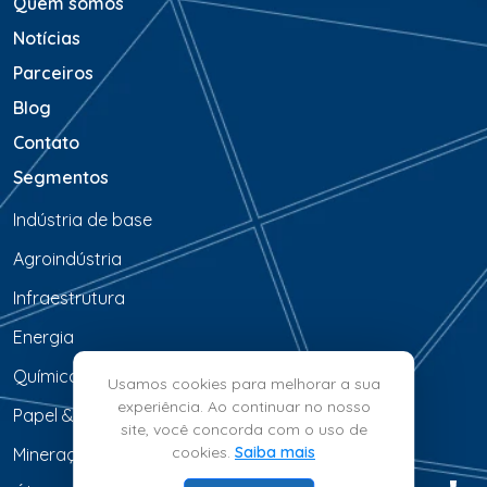
Quem somos
Notícias
Parceiros
Blog
Contato
Segmentos
Indústria de base
Agroindústria
Infraestrutura
Energia
Química & Petroquímica
Usamos cookies para melhorar a sua
experiência. Ao continuar no nosso
Papel & Celulose
site, você concorda com o uso de
cookies.
Saiba mais
Mineração & Siderurgia