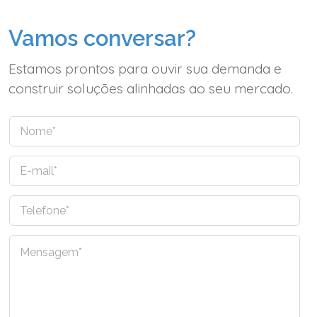
Vamos conversar?
Estamos prontos para ouvir sua demanda e
construir soluções alinhadas ao seu mercado.
N
o
m
E
e
-
*
m
T
a
e
i
l
l
C
e
*
o
f
m
o
e
n
n
e