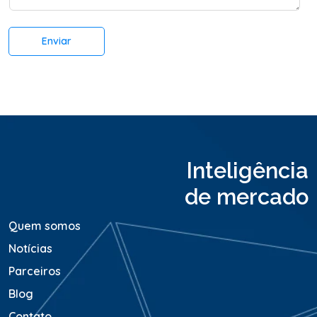
t
*
á
r
Enviar
i
o
o
u
M
e
n
s
a
Inteligência
g
e
de mercado
m
*
Quem somos
Notícias
Parceiros
Blog
Contato