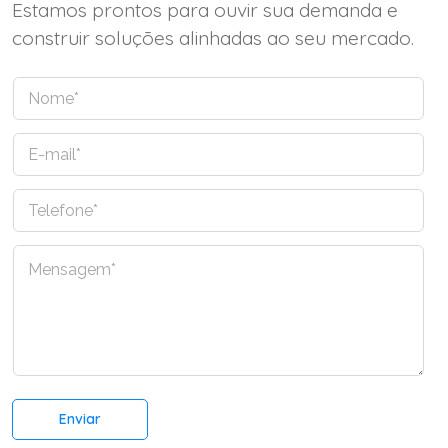
Estamos prontos para ouvir sua demanda e
construir soluções alinhadas ao seu mercado.
N
o
m
E
e
-
*
m
T
a
e
i
l
l
C
e
*
o
f
m
o
e
n
n
e
t
*
á
r
Enviar
i
o