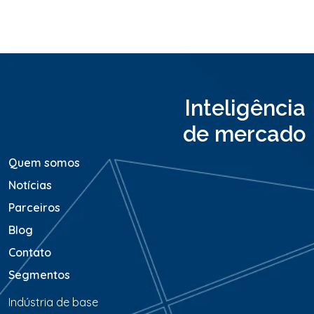
o
u
M
e
n
s
a
Inteligência
g
e
de mercado
m
*
Quem somos
Notícias
Parceiros
Blog
Contato
Segmentos
Indústria de base