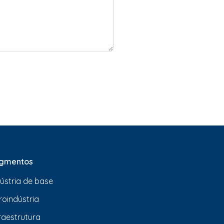
gmentos
dústria de base
roindústria
fraestrutura