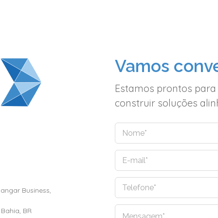
Vamos conve
Estamos prontos para
construir soluções al
N
o
m
E
e
-
*
m
Hangar Business,
T
a
e
i
l
l
 Bahia, BR