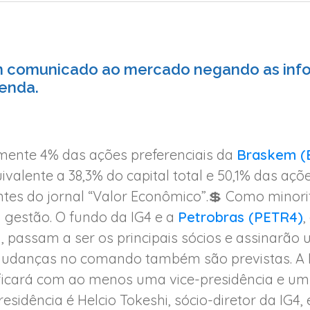
m comunicado ao mercado negando as inf
enda.
mente 4% das ações preferenciais da
Braskem 
uivalente a 38,3% do capital total e 50,1% das aç
tes do jornal “Valor Econômico”.💲 Como minoritá
 gestão. O fundo da IG4 e a
Petrobras (PETR4)
,
N, passam a ser os principais sócios e assinarã
Mudanças no comando também são previstas. A I
 ficará com ao menos uma vice-presidência e um
residência é Helcio Tokeshi, sócio-diretor da IG4