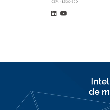
CEP: 41.500-300
Inte
de m