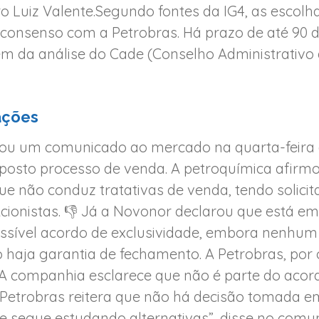
 Luiz Valente.Segundo fontes da IG4, as escolh
consenso com a Petrobras. Há prazo de até 90 di
ém da análise do Cade (Conselho Administrativo
ações
cou um comunicado ao mercado na quarta-feira 
posto processo de venda. A petroquímica afirm
ue não conduz tratativas de venda, tendo solici
Acionistas. 👎 Já a Novonor declarou que está e
ossível acordo de exclusividade, embora nenhu
 haja garantia de fechamento. A Petrobras, por 
“A companhia esclarece que não é parte do acor
 Petrobras reitera que não há decisão tomada e
e segue estudando alternativas”, disse no comu