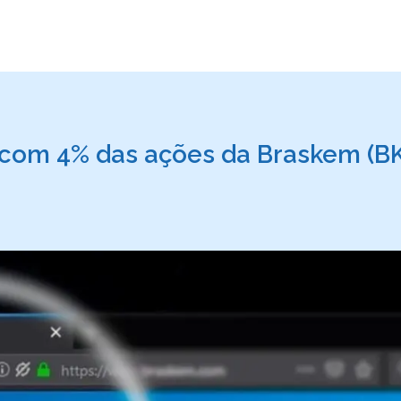
 com 4% das ações da Braskem (BKR