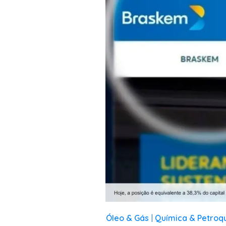
Óleo & Gás
Química & Petroq
|