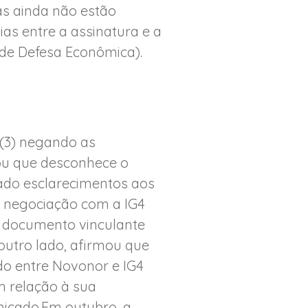
as ainda não estão
as entre a assinatura e a
 de Defesa Econômica).
(3) negando as
ou que desconhece o
tado esclarecimentos aos
m negociação com a IG4
m documento vinculante
outro lado, afirmou que
do entre Novonor e IG4
m relação à sua
nicado.Em outubro, a